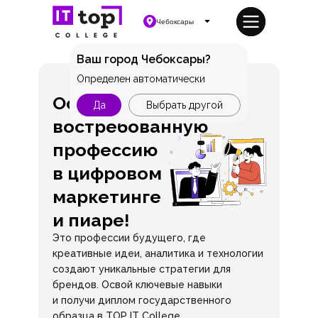
Чебоксары
Ваш город Чебоксары?
Определен автоматически
Освой
Да
Выбрать другой
востребованную
профессию
в цифровом
маркетинге
и пиаре!
Это профессии будущего, где
креативные идеи, аналитика и технологии
создают уникальные стратегии для
брендов. Освой ключевые навыки
и получи диплом государственного
образца в TOP IT College