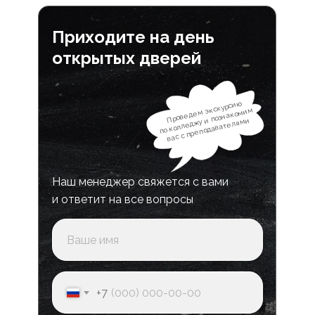
Приходите на день
открытых дверей
Проведем экскурсию
по колледжу и познакомим
вас с преподавателями
Наш менеджер свяжется с вами
и ответит на все вопросы
+7