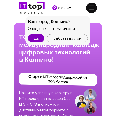
Колпино
Ваш город Колпино?
Определен автоматически
TOP IT COLLEGE —
Да
Выбрать другой
международный колледж
цифровых технологий
в Колпино!
Старт в ИТ с господдержкой от
203 ₽/мес
Начните успешную карьеру в
ИТ после 9 и 11 классов без
ЕГЭ и ОГЭ в очном или
дистанционном формате с
помощью в трудоустройстве