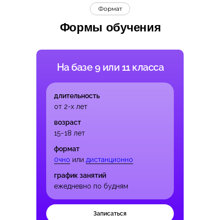
Формат
Формы обучения
На базе 9 или 11 класса
длительность
от 2-х лет
возраст
15−18 лет
формат
0чно
или
дистанционно
график занятий
ежедневно по будням
Записаться