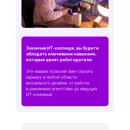
Закончив ИТ-колледж, вы будете
обладать ключевыми навыками,
которые ценят работодатели.
Эти навыки позволят вам строить
карьеру в любой области
визуального дизайна: от работы
в рекламных агентствах до ведущих
ИТ-компаний.