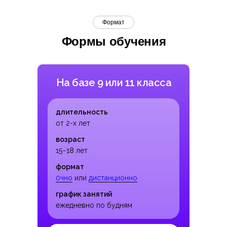
Формат
Формы обучения
На базе 9 или 11 класса
длительность
от 2-х лет
возраст
15−18 лет
формат
0чно
или
дистанционно
график занятий
ежедневно по будням