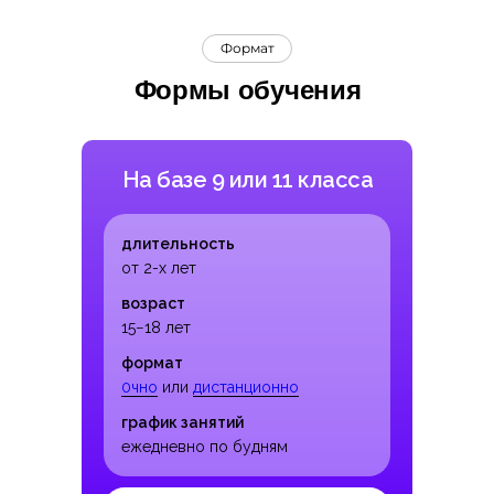
Формат
Формы обучения
На базе 9 или 11 класса
длительность
от 2-х лет
возраст
15−18 лет
формат
0чно
или
дистанционно
график занятий
ежедневно по будням