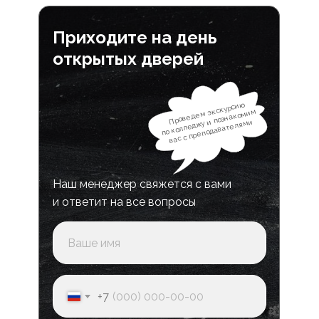
Приходите на день
открытых дверей
Проведем экскурсию
по колледжу и познакомим
вас с преподавателями
Наш менеджер свяжется с вами
и ответит на все вопросы
+7