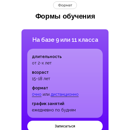
Формат
Формы обучения
На базе 9 или 11 класса
длительность
от 2-х лет
возраст
15−18 лет
формат
0чно
или
дистанционно
график занятий
ежедневно по будням
Записаться