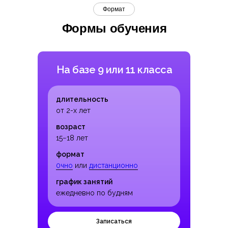
Формат
Формы обучения
На базе 9 или 11 класса
длительность
от 2-х лет
возраст
15−18 лет
формат
0чно
или
дистанционно
график занятий
ежедневно по будням
Записаться