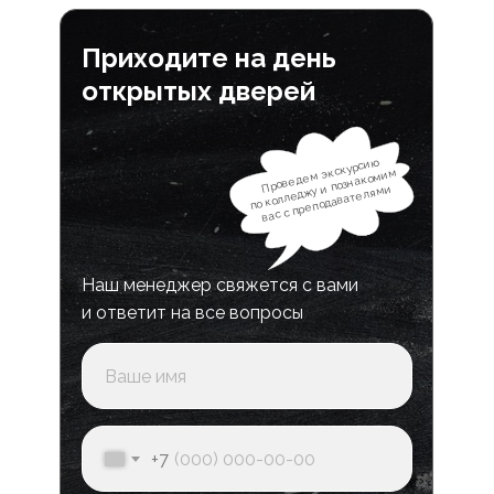
Приходите на день
открытых дверей
Проведем экскурсию
по колледжу и познакомим
вас с преподавателями
Наш менеджер свяжется с вами
и ответит на все вопросы
+7