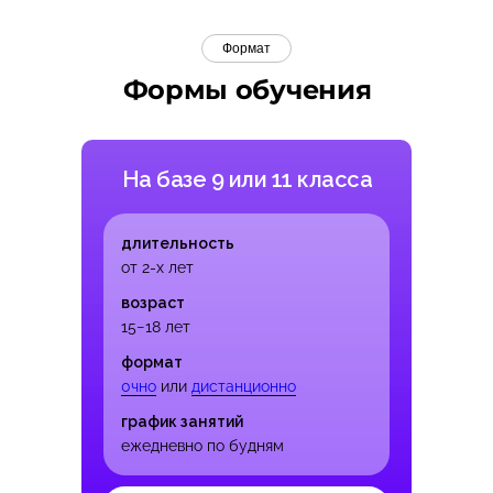
Формат
Формы обучения
На базе 9 или 11 класса
длительность
от 2-х лет
возраст
15−18 лет
формат
0чно
или
дистанционно
график занятий
ежедневно по будням