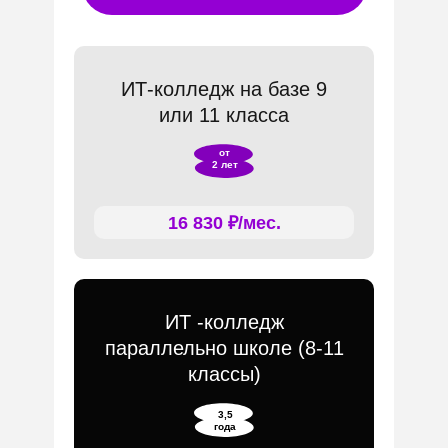
ИТ-колледж на базе 9
или 11 класса
от
2 лет
16 830 ₽/мес.
ИТ -колледж
параллельно школе (8-11
классы)
3,5
года