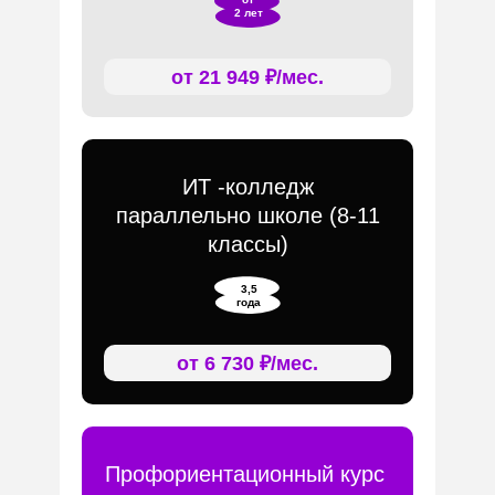
2 лет
от 21 949 ₽/мес.
ИТ -колледж
параллельно школе (8-11
классы)
3,5
года
от 6 730 ₽/мес.
Профориентационный курс