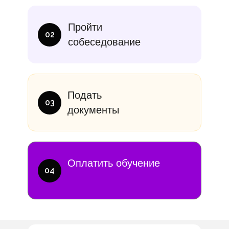
итание
Учебники
В месяц
Еди
Пройти
10 000₽
от 14 000
02
собеседование
Подать
03
документы
Оплатить обучение
04