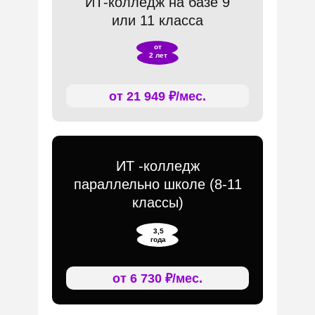
ИТ-колледж на базе 9
или 11 класса
от
2 лет
от 21 949 ₽/мес.
ИТ -колледж
параллельно школе (8-11
классы)
3,5
года
от 6 730 ₽/мес.