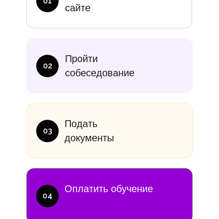
01
сайте
итание
Учебники
В месяц
Еди
Пройти
10 000₽
от 14 00
02
собеседование
Подать
03
документы
Оплатить обучение
04