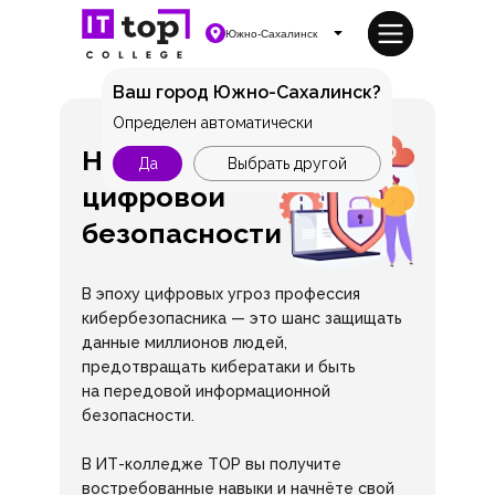
Южно-Сахалинск
Ваш город Южно-Сахалинск?
Определен автоматически
На страже
Да
Выбрать другой
цифровой
безопасности
В эпоху цифровых угроз профессия
кибербезопасника — это шанс защищать
данные миллионов людей,
предотвращать кибератаки и быть
на передовой информационной
безопасности.
В ИТ-колледже TOP вы получите
востребованные навыки и начнёте свой