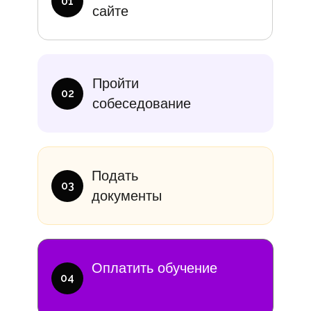
01
сайте
итание
Учебники
В месяц
Еди
Пройти
10 000₽
от 14 000
02
собеседование
Подать
03
документы
Оплатить обучение
04