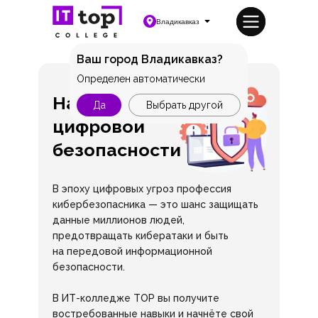
Владикавказ
Ваш город Владикавказ?
Определен автоматически
На страже
Да
Выбрать другой
цифровой
безопасности
В эпоху цифровых угроз профессия
кибербезопасника — это шанс защищать
данные миллионов людей,
предотвращать кибератаки и быть
на передовой информационной
безопасности.
В ИТ-колледже TOP вы получите
востребованные навыки и начнёте свой