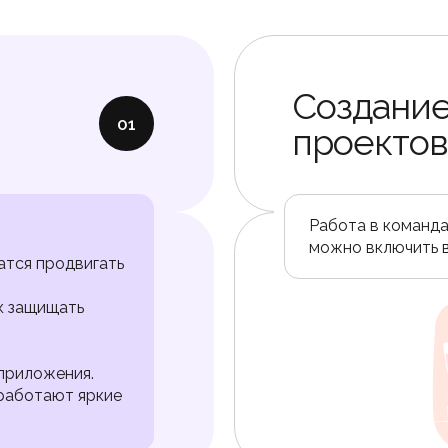
Создание
01
проектов
Работа в команда
можно включить 
атся продвигать
к защищать
приложения.
работают яркие