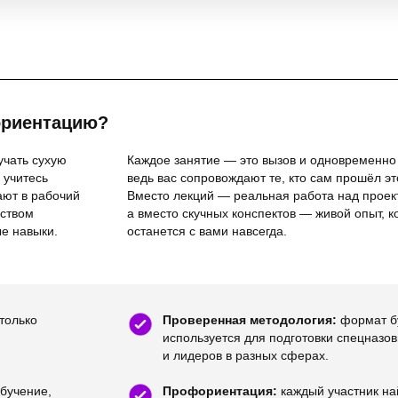
ориентацию?
учать сухую
Каждое занятие — это вызов и одновременно
 учитесь
ведь вас сопровождают те, кто сам прошёл это
ают в рабочий
Вместо лекций — реальная работа над проек
дством
а вместо скучных конспектов — живой опыт, 
ые навыки.
останется с вами навсегда.
только
Проверенная методология:
формат б
используется для подготовки спецназо
и лидеров в разных сферах.
обучение,
Профориентация:
каждый участник на