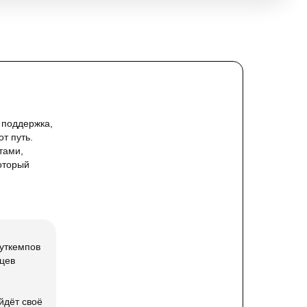
 поддержка,
т путь.
тами,
который
уткемпов
вцев
йдёт своё