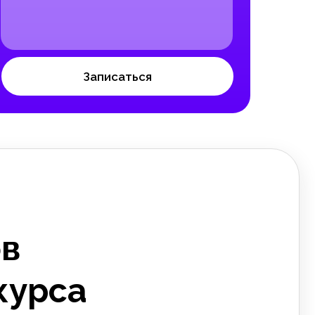
Записаться
ов
курса