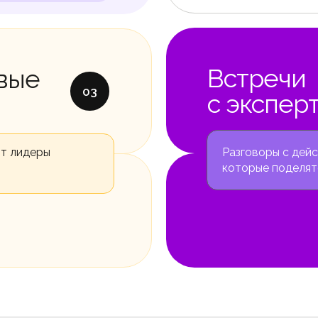
Встречи
овые
03
с экспер
ют лидеры
Разговоры с дей
которые поделят