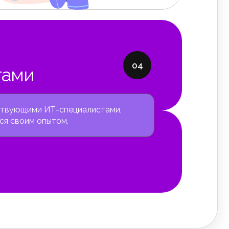
04
тами
ствующими ИТ-специалистами,
ся своим опытом.