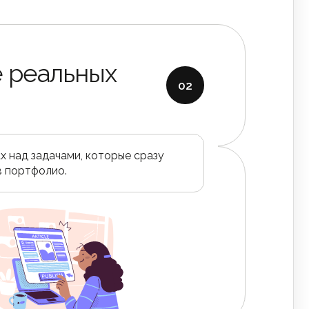
 реальных
02
х над задачами, которые сразу
в портфолио.