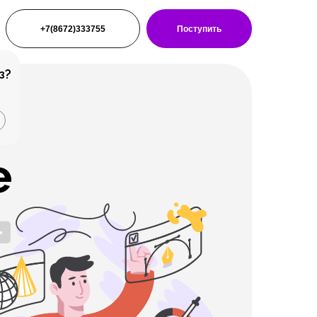
+7(8672)333755
Поступить
з?
е