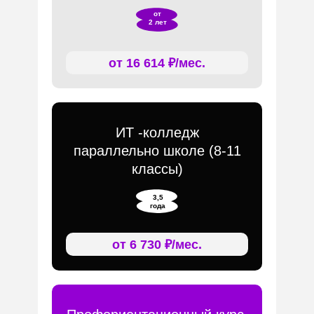
от
2 лет
от 16 614 ₽/мес.
ИТ -колледж
параллельно школе (8-11
классы)
3,5
года
от 6 730 ₽/мес.