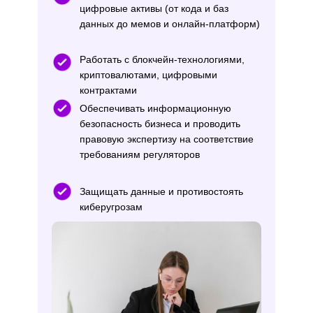
цифровые активы (от кода и баз
данных до мемов и онлайн-платформ)
Работать с блокчейн-технологиями,
криптовалютами, цифровыми
Юридические фирмы – консуль
контрактами
технологических клиентов
Обеспечивать информационную
IT-компании – юрист в штате I
безопасность бизнеса и проводить
правовую экспертизу на соответствие
регулирование цифровых проек
требованиям регуляторов
Технологические стартапы – ю
сопровождение инноваций, раб
Защищать данные и противостоять
криптовалютами и AI
киберугрозам
Госструктуры и НКО – разработ
документов и консультации по
безопасности и данным
Фриланс – консультации по ци