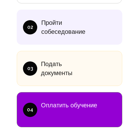
итание
Учебники
В месяц
Еди
Пройти
10 000₽
от 14 000
02
собеседование
Подать
03
документы
Оплатить обучение
04