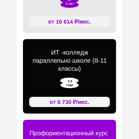
2 лет
от 16 614 ₽/мес.
ИТ -колледж
параллельно школе (8-11
классы)
3,5
года
от 6 730 ₽/мес.
Профориентационный курс