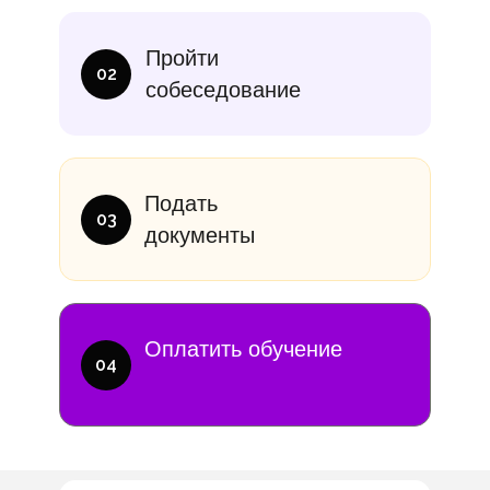
итание
Учебники
В месяц
Еди
Пройти
10 000₽
от 14 000
02
собеседование
Подать
03
документы
Оплатить обучение
04