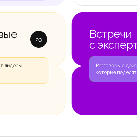
Встречи
овые
03
с экспер
ют лидеры
Разговоры с дей
которые поделят