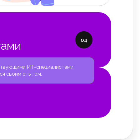
04
тами
ствующими ИТ-специалистами,
ся своим опытом.