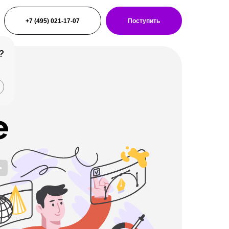
+7 (495) 021-17-07
Поступить
?
е