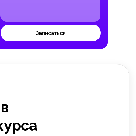
Записаться
ов
курса