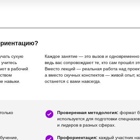
ориентацию?
учать сухую
Каждое занятие — это вызов и одновременно
 учитесь
ведь вас сопровождают те, кто сам прошёл это
ают в рабочий
Вместо лекций — реальная работа над проек
дством
а вместо скучных конспектов — живой опыт, 
ые навыки.
останется с вами навсегда.
только
Проверенная методология:
формат б
используется для подготовки спецназо
и лидеров в разных сферах.
обучение,
Профориентация:
каждый участник на