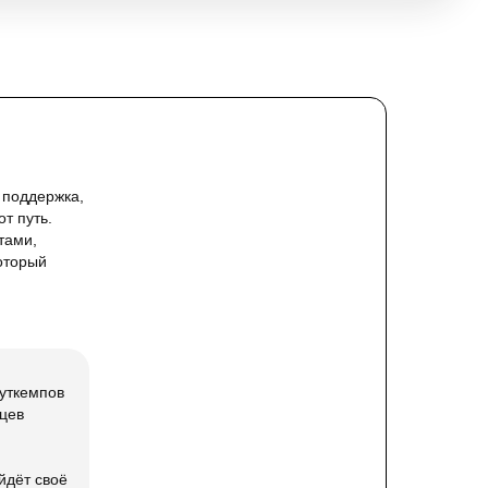
 поддержка,
т путь.
тами,
который
уткемпов
вцев
йдёт своё