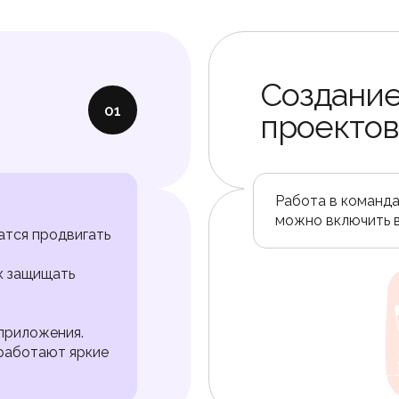
Создание
01
проектов
Работа в команда
можно включить 
атся продвигать
к защищать
приложения.
работают яркие