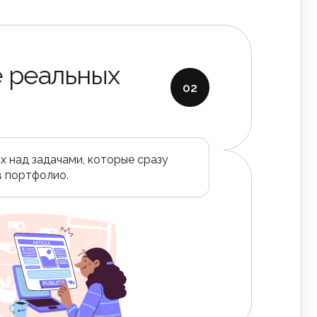
 реальных
02
х над задачами, которые сразу
в портфолио.