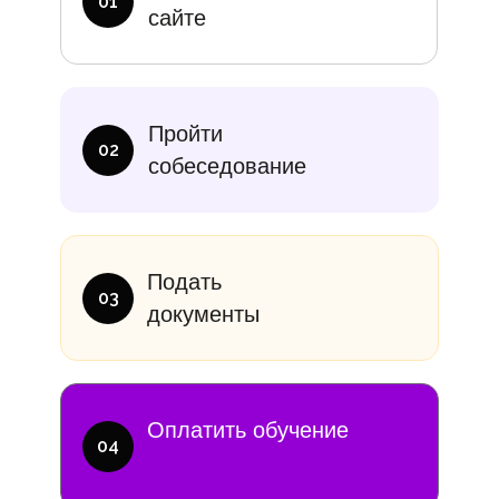
01
сайте
итание
Учебники
В месяц
Еди
Пройти
10 000₽
от 14 000
02
собеседование
Подать
03
документы
Оплатить обучение
04