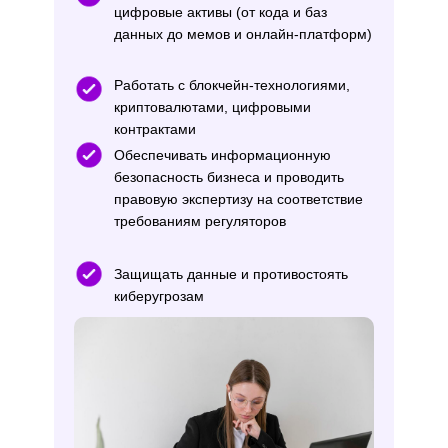
цифровые активы (от кода и баз
данных до мемов и онлайн-платформ)
Работать с блокчейн-технологиями,
криптовалютами, цифровыми
Юридические фирмы – консуль
контрактами
технологических клиентов
Обеспечивать информационную
IT-компании – юрист в штате I
безопасность бизнеса и проводить
правовую экспертизу на соответствие
регулирование цифровых проек
требованиям регуляторов
Технологические стартапы – ю
сопровождение инноваций, раб
Защищать данные и противостоять
криптовалютами и AI
киберугрозам
Госструктуры и НКО – разработ
документов и консультации по
безопасности и данным
Фриланс – консультации по ци