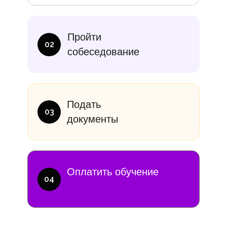
итание
Учебники
В месяц
Еди
Пройти
10 000₽
от 14 000
02
собеседование
Подать
03
документы
Оплатить обучение
04