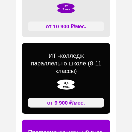
от
2 лет
от 10 900 ₽/мес.
ИТ -колледж
параллельно школе (8-11
классы)
3,5
года
от 9 900 ₽/мес.