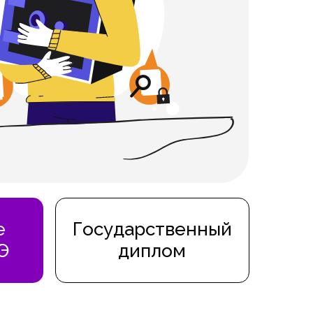
е
Государственный
Э
диплом