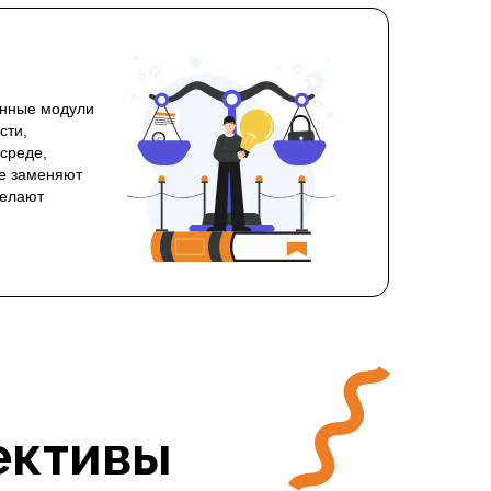
енные модули
сти,
среде,
не заменяют
делают
ективы