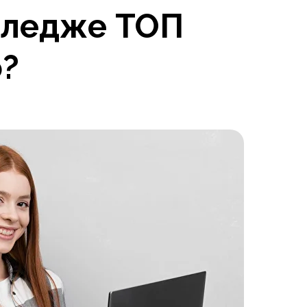
лледже ТОП
о?