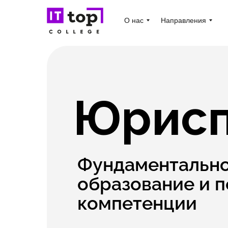
О нас
Направления
Юрисп
Фундаментальн
образование и 
компетенции