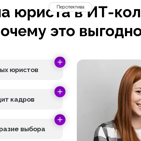
на юриста в ИТ-ко
Перспектива
очему это выгодн
вых юристов
цит кадров
бразие выбора