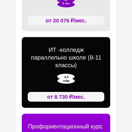
2 лет
от 20 076 ₽/мес.
ИТ -колледж
параллельно школе (8-11
классы)
3,5
года
от 6 730 ₽/мес.
Профориентационный курс