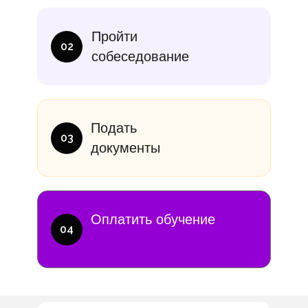
итание
Учебники
В месяц
Еди
Пройти
10 000₽
от 14 00
02
собеседование
Подать
03
документы
Оплатить обучение
04