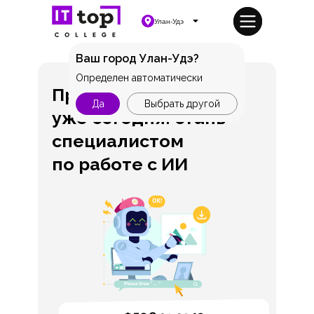
Улан-Удэ
Ваш город Улан-Удэ?
Определен автоматически
Профессия будущего
Да
Выбрать другой
уже сегодня: стань
специалистом
по работе с ИИ