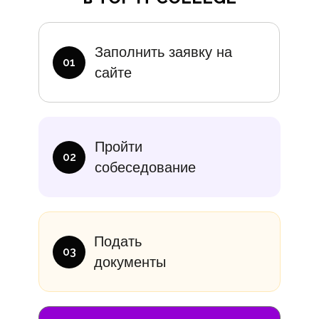
Дополните
Заполнить заявку на
01
сайте
итание
Учебники
В месяц
Еди
Пройти
10 000₽
от 14 00
02
собеседование
Подать
03
документы