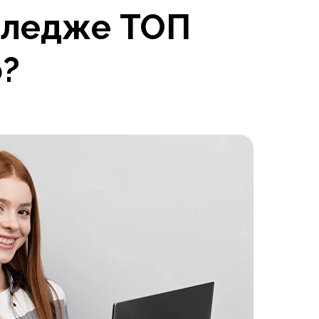
лледже ТОП
о?