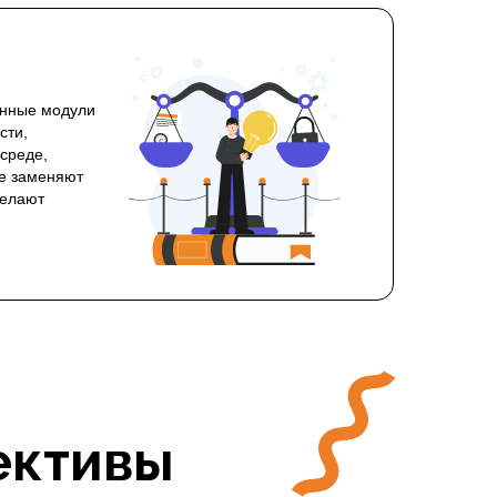
енные модули
сти,
среде,
не заменяют
делают
ективы