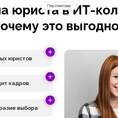
на юриста в ИТ-ко
Перспектива
очему это выгодн
вых юристов
цит кадров
бразие выбора