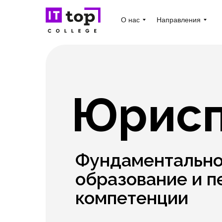
О нас
Направления
Юрисп
Фундаментально
образование и п
компетенции