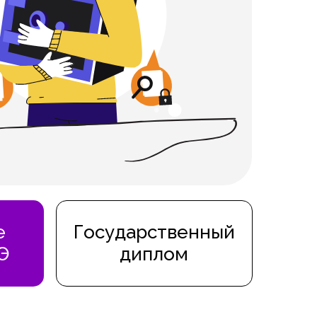
е
Государственный
Э
диплом