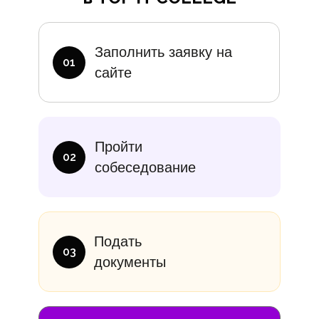
Дополните
Заполнить заявку на
01
сайте
итание
Учебники
В месяц
Еди
Пройти
10 000₽
от 14 000
02
собеседование
Подать
03
документы