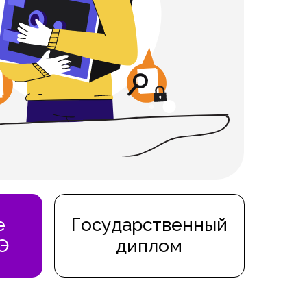
е
Государственный
Э
диплом