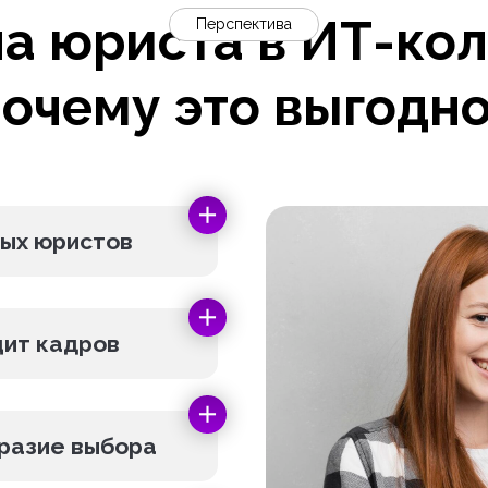
на юриста в ИТ-ко
Перспектива
очему это выгодн
вых юристов
цит кадров
бразие выбора