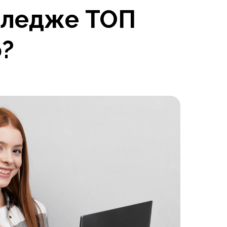
лледже ТОП
о?