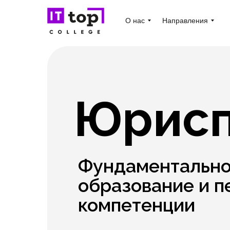
О нас
Направления
Юрисп
Фундаментально
образование и п
компетенции