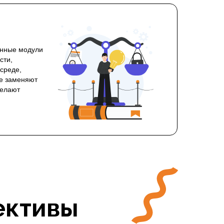
енные модули
сти,
среде,
не заменяют
делают
ективы