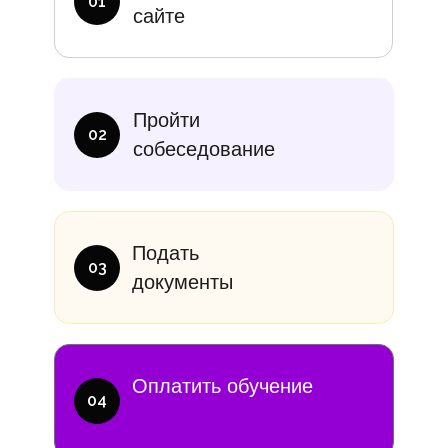
01
сайте
итание
Учебники
В месяц
Еди
Пройти
10 000₽
от 14 000
02
собеседование
Подать
03
документы
Оплатить обучение
04