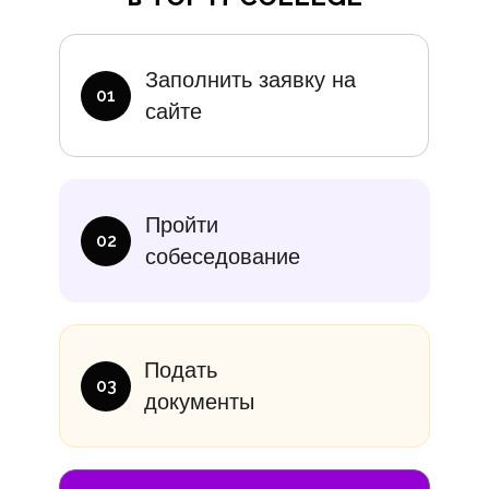
Дополните
Заполнить заявку на
01
сайте
итание
Учебники
В месяц
Еди
Пройти
10 000₽
от 14 000
02
собеседование
Подать
03
документы