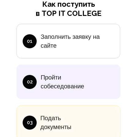
Как поступить
в TOP IT COLLEGE
Дополните
Заполнить заявку на
01
сайте
итание
Учебники
В месяц
Еди
Пройти
10 000₽
от 14 000
02
собеседование
Подать
03
документы