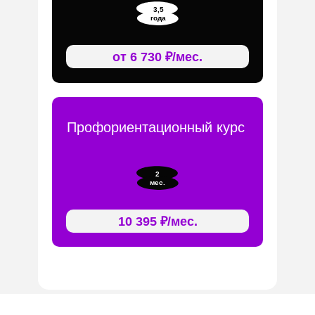
3,5
года
от 6 730 ₽/мес.
Профориентационный курс
2
мес.
10 395 ₽/мес.