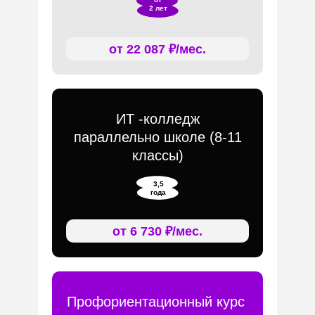
2 лет
от 22 087 ₽/мес.
ИТ -колледж
параллельно школе (8-11
классы)
3,5
года
от 6 730 ₽/мес.
Профориентационный курс