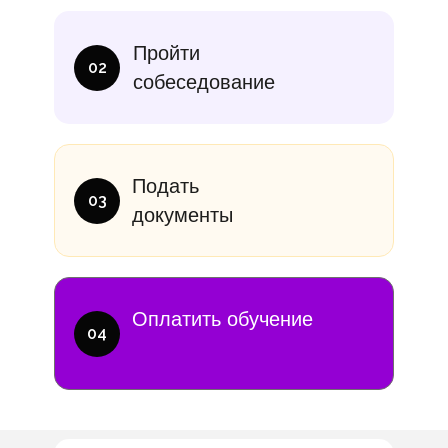
итание
Учебники
В месяц
Еди
Пройти
10 000₽
от 14 000
02
собеседование
Подать
03
документы
Оплатить обучение
04