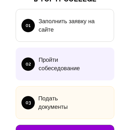
Дополните
Заполнить заявку на
01
сайте
итание
Учебники
В месяц
Еди
Пройти
10 000₽
от 14 000
02
собеседование
Подать
03
документы