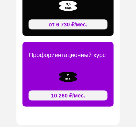
3,5
года
от 6 730 ₽/мес.
Профориентационный курс
2
мес.
10 260 ₽/мес.