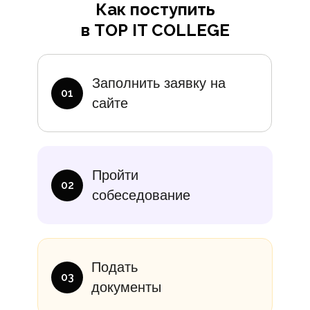
Как поступить
в TOP IT COLLEGE
Дополните
Заполнить заявку на
01
сайте
итание
Учебники
В месяц
Еди
Пройти
10 000₽
от 14 000
02
собеседование
Подать
03
документы