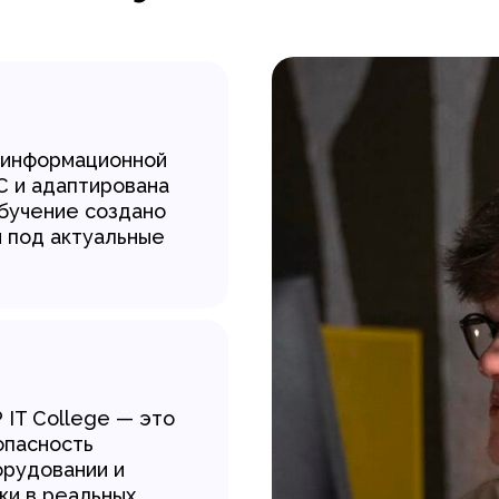
 информационной
 и адаптирована
обучение создано
и под актуальные
IT College — это
опасность
орудовании и
ки в реальных