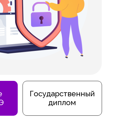
е
Государственный
Э
диплом