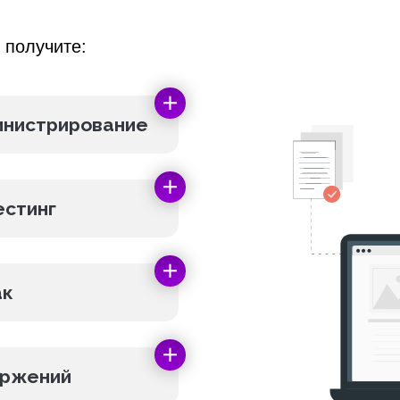
 получите:
инистрирование
естинг
ак
оржений