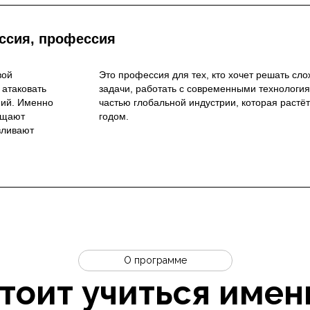
ым в любой отрасли, от
телекоммуникаций.
ссия, профессия
вой
Это профессия для тех, кто хочет решать сл
 атаковать
задачи, работать с современными технология
ний. Именно
частью глобальной индустрии, которая растё
ащают
годом.
вливают
О программе
тоит учиться имен