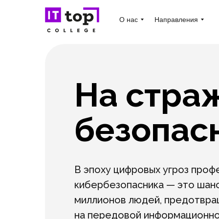
О нас
Направления
На стра
безопас
В эпоху цифровых угроз проф
кибербезопасника — это шан
миллионов людей, предотвращ
на передовой информационно