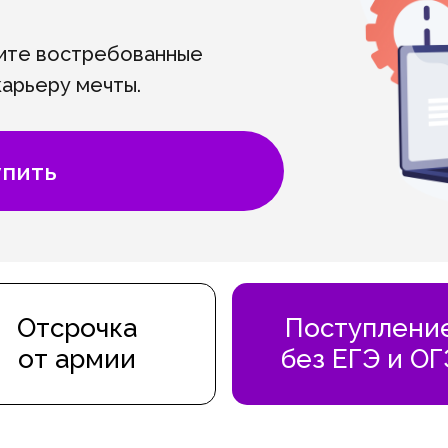
ите востребованные
карьеру мечты.
ндарту ФГОС,
упить
рынка: обучение создано
рактик и под актуальные
аний.
фессиональном
ваивают навыки на
Отсрочка
Поступлени
тому, что используется в
от армии
без ЕГЭ и ОГ
IT-безопасность.
перспективы: получите
ам стать незаменимым