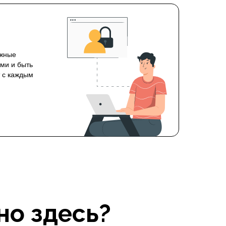
ожные
ми и быть
т с каждым
но здесь?