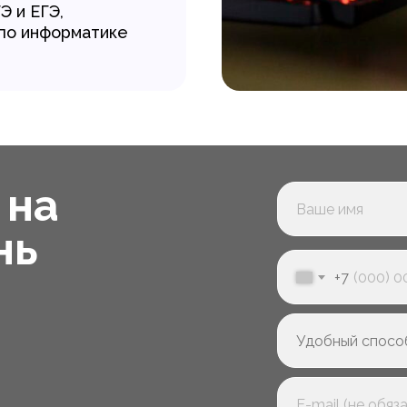
Э и ЕГЭ,
по информатике
 на
нь
+7