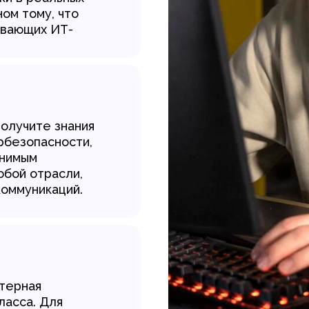
ном тому, что
ивающих ИТ-
получите знания
рбезопасности,
енимым
юбой отрасли,
коммуникаций.
терная
ласса. Для