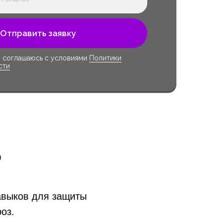
Отправить заявку
я соглашаюсь с условиями
Политики
сти
ь
навыков для защиты
оз.