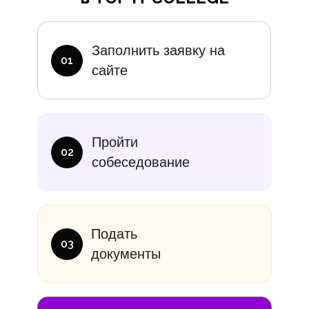
Дополните
Заполнить заявку на
01
сайте
итание
Учебники
В месяц
Еди
Пройти
10 000₽
от 14 000
02
собеседование
Подать
03
документы