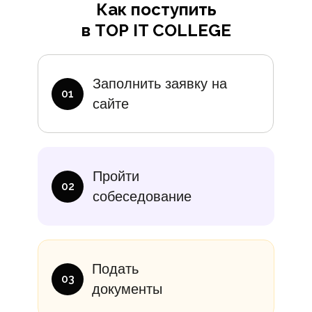
Как поступить
в TOP IT COLLEGE
Дополните
Заполнить заявку на
01
сайте
итание
Учебники
В месяц
Еди
Пройти
10 000₽
от 14 000
02
собеседование
Подать
03
документы