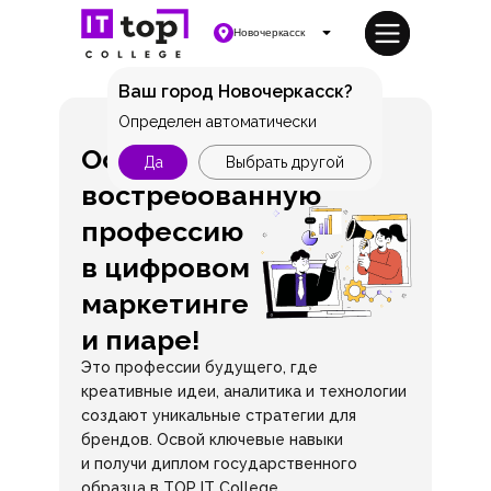
Новочеркасск
Ваш город Новочеркасск?
Определен автоматически
Освой
Да
Выбрать другой
востребованную
профессию
в цифровом
маркетинге
и пиаре!
Это профессии будущего, где
креативные идеи, аналитика и технологии
создают уникальные стратегии для
брендов. Освой ключевые навыки
и получи диплом государственного
образца в TOP IT College