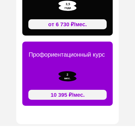
3,5
года
от 6 730 ₽/мес.
Профориентационный курс
2
мес.
10 395 ₽/мес.