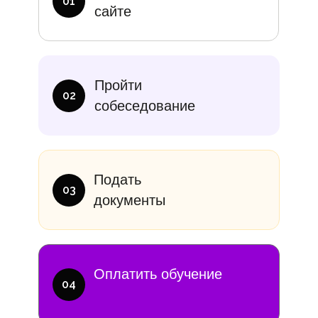
01
сайте
итание
Учебники
В месяц
Еди
Пройти
10 000₽
от 14 000
02
собеседование
Подать
03
документы
Оплатить обучение
04