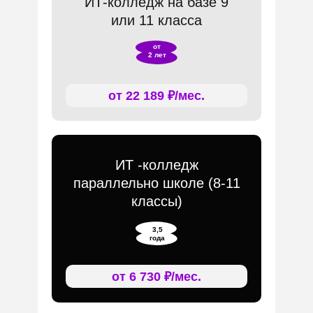
ИТ-колледж на базе 9
или 11 класса
от
2 лет
от 22 189 ₽/мес.
ИТ -колледж
параллельно школе (8-11
классы)
3,5
года
от 6 730 ₽/мес.