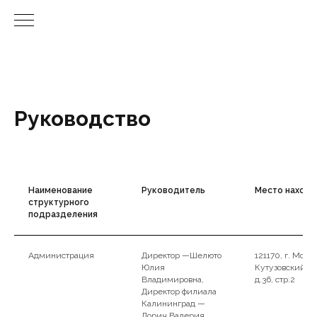
Руководство
Наименование
Руководитель
Место нахож
структурного
подразделения
Администрация
Директор —Шелюто
121170, г. Москв
Юлия
Кутузовский пр
Владимировна,
д.36, стр.2
Директор филиала
Калининград —
Лорич Валерия