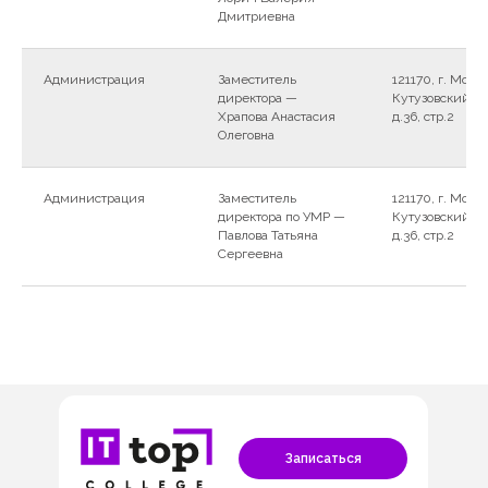
Дмитриевна
Администрация
Заместитель
121170, г. Москв
директора —
Кутузовский пр
Храпова Анастасия
д.36, стр.2
Олеговна
Администрация
Заместитель
121170, г. Москв
директора по УМР —
Кутузовский пр
Павлова Татьяна
д.36, стр.2
Сергеевна
Записаться