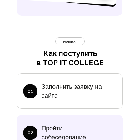
Условия
Как поступить
в TOP IT COLLEGE
Дополните
Заполнить заявку на
01
сайте
итание
Учебники
В месяц
Еди
Пройти
10 000₽
от 14 000
02
собеседование