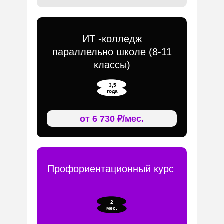
ИТ -колледж
параллельно школе (8-11
классы)
3,5
года
от 6 730 ₽/мес.
Профориентационный курс
2
мес.