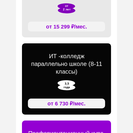
от
2 лет
от 15 299 ₽/мес.
ИТ -колледж
параллельно школе (8-11
классы)
3,5
года
от 6 730 ₽/мес.