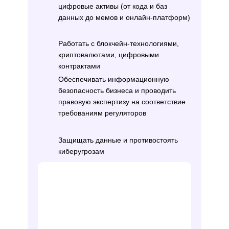
цифровые активы (от кода и баз
данных до мемов и онлайн-платформ)
Работать с блокчейн-технологиями,
криптовалютами, цифровыми
Юридические фирмы – консуль
контрактами
технологических клиентов
Обеспечивать информационную
IT-компании – юрист в штате I
безопасность бизнеса и проводить
правовую экспертизу на соответствие
регулирование цифровых проек
требованиям регуляторов
Технологические стартапы – ю
сопровождение инноваций, раб
Защищать данные и противостоять
криптовалютами и AI
киберугрозам
Госструктуры и НКО – разработ
документов и консультации по
безопасности и данным
Фриланс – консультации по ци