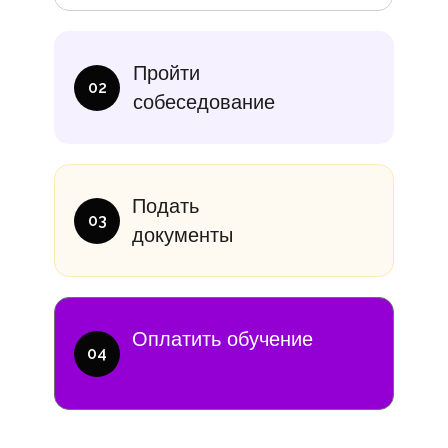
итание
Учебники
В месяц
Еди
Пройти
10 000₽
от 14 000
02
собеседование
Подать
03
документы
Оплатить обучение
04