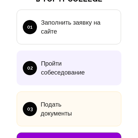
Дополните
Заполнить заявку на
01
сайте
итание
Учебники
В месяц
Еди
Пройти
10 000₽
от 14 000
02
собеседование
Подать
03
документы