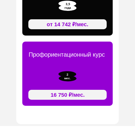
3,5
года
от 14 742 ₽/мес.
Профориентационный курс
2
мес.
16 750 ₽/мес.