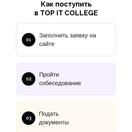
Как поступить
в TOP IT COLLEGE
Дополните
Заполнить заявку на
01
сайте
итание
Учебники
В месяц
Еди
Пройти
10 000₽
от 14 000
02
собеседование
Подать
03
документы