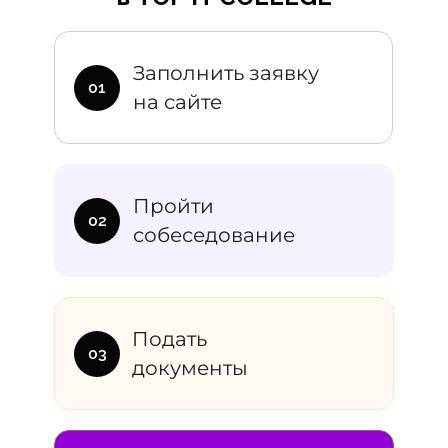
Дополните
Заполнить заявку
01
на сайте
Питание
Учебники
В месяц
Еди
Пройти
10 000₽
от 14 000
02
собеседование
Подать
03
документы