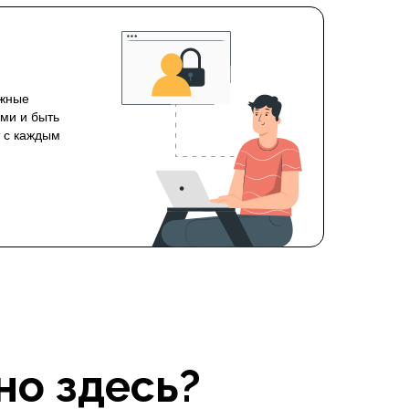
ожные
ми и быть
т с каждым
но здесь?