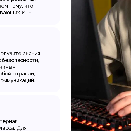
ном тому, что
ивающих ИТ-
получите знания
рбезопасности,
енимым
юбой отрасли,
коммуникаций.
терная
ласса. Для