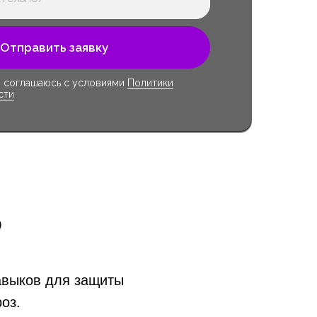
Отправить заявку
я соглашаюсь с условиями
Политики
сти
ь
навыков для защиты
оз.