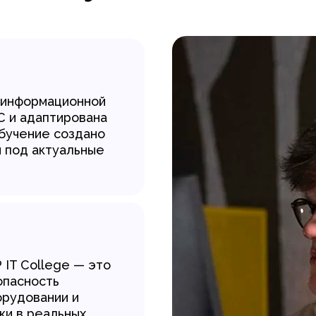
 информационной
 и адаптирована
обучение создано
и под актуальные
IT College — это
опасность
орудовании и
ки в реальных