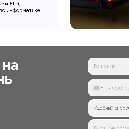
Э и ЕГЭ,
по информатике
 на
нь
+7