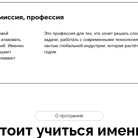
ым в любой отрасли, от
телекоммуникаций.
 миссия, профессия
овой
Это профессия для тех, кто хочет решать сл
 атаковать
задачи, работать с современными технология
ний. Именно
частью глобальной индустрии, которая растё
ащают
годом.
вливают
О программе
тоит учиться имен