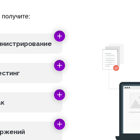
 получите:
инистрирование
естинг
ак
оржений