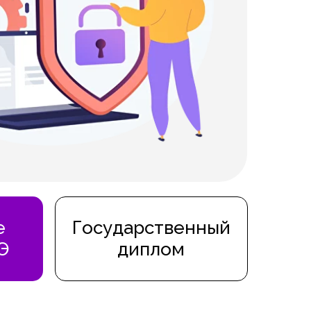
е
Государственный
Э
диплом