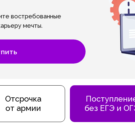
ите востребованные
карьеру мечты.
ндарту ФГОС,
упить
рынка: обучение создано
рактик и под актуальные
аний.
фессиональном
ваивают навыки на
Отсрочка
Поступлени
тому, что используется в
от армии
без ЕГЭ и ОГ
IT-безопасность.
перспективы: получите
ам стать незаменимым