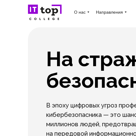
О нас
Направления
На стра
безопас
В эпоху цифровых угроз проф
кибербезопасника — это шан
миллионов людей, предотвращ
на передовой информационно