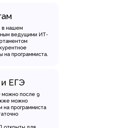
там
м в нашем
нным ведущими ИТ-
артаментом
нкурентное
ы на программиста.
 и ЕГЭ
Э можно после 9
Также можно
м на программиста
таточно
П открыты для