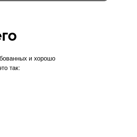
го
ебованных и хорошо
то так: