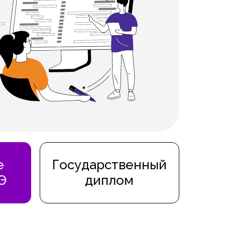
е
Государственный
Э
диплом