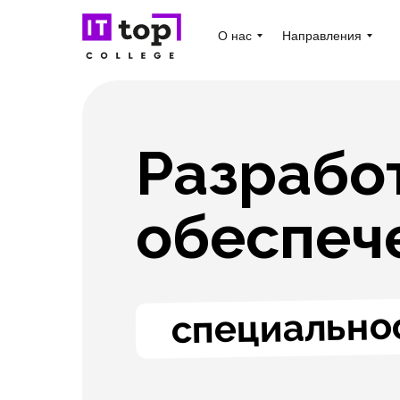
О нас
Направления
Разрабо
обеспече
специальнос