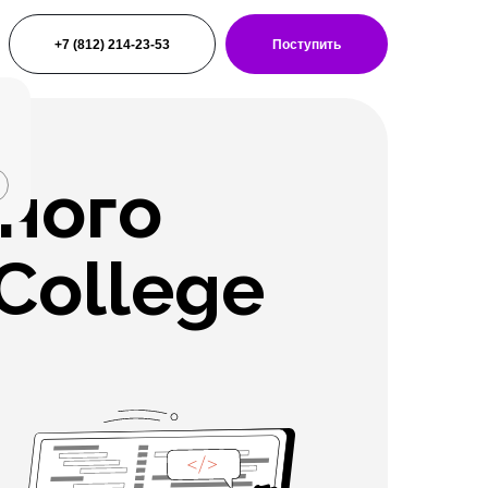
+7 (812) 214-23-53
Поступить
ного
College