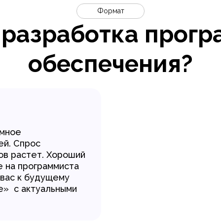
Формат
 разработка прогр
обеспечения?
ммное
ей. Спрос
ов растет. Хороший
е на программиста
вас к будущему
е» с актуальными