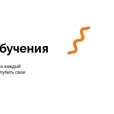
обучения
 и каждый
лубить свои