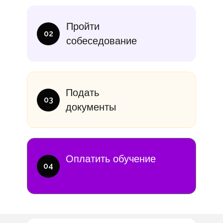
итание
Учебники
В месяц
Еди
Пройти
10 000₽
от 14 000
02
собеседование
Подать
03
документы
Оплатить обучение
04