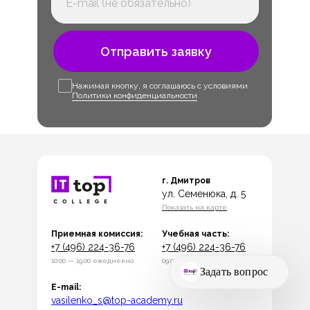
Отправить заявку
Нажимая кнопку, я соглашаюсь с условиями
Политики конфиденциальности
г. Дмитров
ул. Семенюка, д. 5
Показать на карте
Приемная комиссия:
Учебная часть:
+7 (496) 224-36-76
+7 (496) 224-36-76
10:00 — 19.00 ежедневно
09:00 — 18:00 по будням
E-mail:
vasilenko_s@top-academy.ru