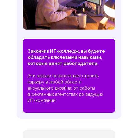
Закончив ИТ-колледж, вы будете
обладать ключевыми навыками,
которые ценят работодатели.
Эти навыки позволят вам строить
карьеру в любой области
визуального дизайна: от работы
в рекламных агентствах до ведущих
ИТ-компаний.