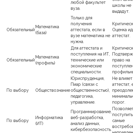
любой факультет
школы не
вуза.
выдадут.
Только для
получения
Критическ
Математика
Обязательный
аттестата, если в
Оценка ид
(база)
вузе математика не
аттестат.
нужна.
Для аттестата и
Критическ
поступления на ИТ,
Подтверж
Математика
Обязательный
технические или
право на
(профиль)
экономические
поступлен
специальности.
профильны
Юриспруденция,
Не влияет
Пиар (связи с
аттестат, 
По выбору
Обществознание
общественностью),
преодоле
педагогика,
минималь
управление.
порог.
Позволяе
Программирование,
поступить
Информатика
веб-разработка,
По выбору
самые
(ИТ)
анализ данных,
востребо
кибербезопасность.
направлен