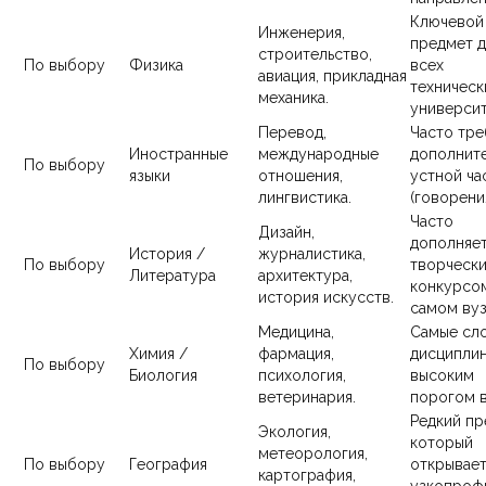
Ключевой
Инженерия,
предмет д
строительство,
По выбору
Физика
всех
авиация, прикладная
техническ
механика.
университ
Перевод,
Часто тре
Иностранные
международные
дополнит
По выбору
языки
отношения,
устной ча
лингвистика.
(говорения
Часто
Дизайн,
дополняе
История /
журналистика,
По выбору
творческ
Литература
архитектура,
конкурсо
история искусств.
самом вуз
Медицина,
Самые сл
Химия /
фармация,
дисциплин
По выбору
Биология
психология,
высоким
ветеринария.
порогом в
Редкий пр
Экология,
который
метеорология,
По выбору
География
открывае
картография,