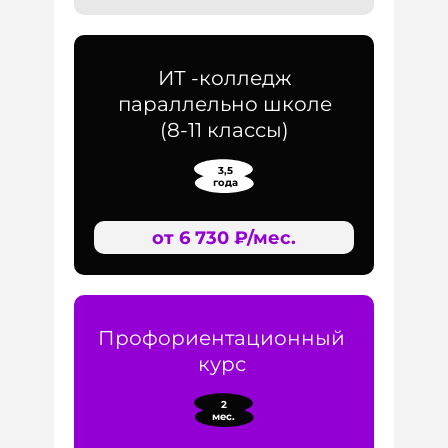
ИТ -колледж
параллельно школе
(8-11 классы)
3,5
года
от 6 730 ₽/мес.
Профориентационный
курс
2
мес.