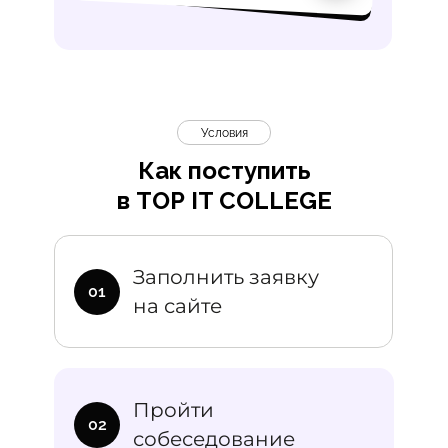
Условия
Как поступить
в TOP IT COLLEGE
Дополните
Заполнить заявку
01
на сайте
Питание
Учебники
В месяц
Еди
Пройти
10 000₽
от 14 00
02
собеседование