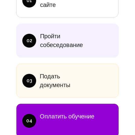
01
сайте
итание
Учебники
В месяц
Еди
Пройти
10 000₽
от 14 000
02
собеседование
Подать
03
документы
Оплатить обучение
04