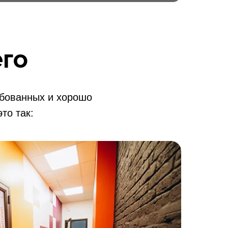
го
ебованных и хорошо
то так: