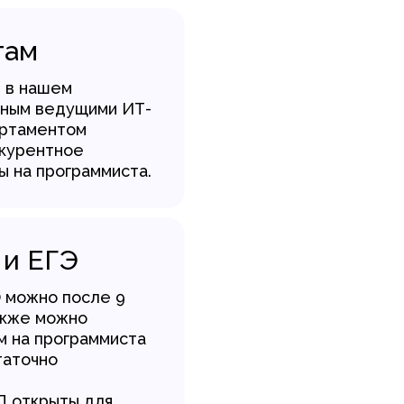
там
м в нашем
нным ведущими ИТ-
артаментом
нкурентное
ы на программиста.
 и ЕГЭ
Э можно после 9
Также можно
м на программиста
таточно
П открыты для