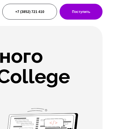
+7 (3852) 721 410
Поступить
ного
College