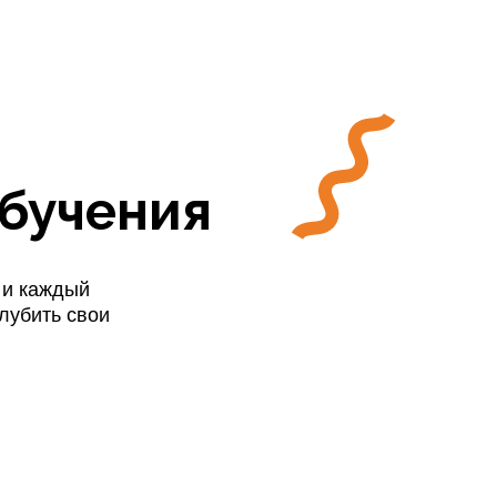
обучения
 и каждый
лубить свои