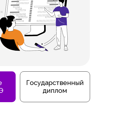
е
Государственный
Э
диплом