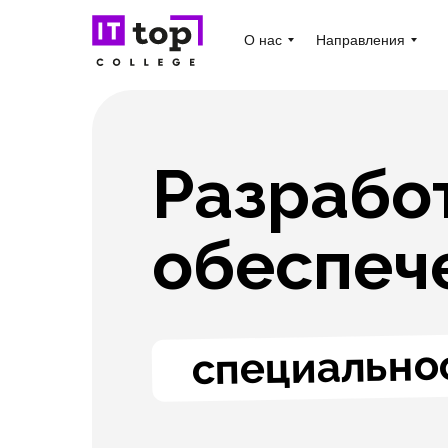
О нас
Направления
Разрабо
обеспече
специальнос