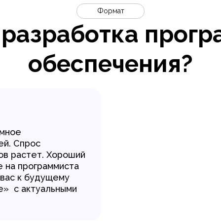
Формат
 разработка прогр
обеспечения?
ммное
ей. Спрос
ов растет. Хороший
е на программиста
вас к будущему
е» с актуальными