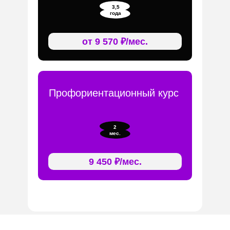
3,5
года
от 9 570 ₽/мес.
Профориентационный курс
2
мес.
9 450 ₽/мес.