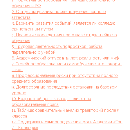
1. Нормативные требования: границы обязательного
обучения в РФ
2. Статус выпускника после получения первого
аттестата
3. Варианты развития событий: является ли колледж
единственным путем
4. Правовые последствия при отказе от дальнейшего
обучения
5. Трудовая деятельность подростков: работа
параллельно с учебой
6. Академический отпуск в 15 лет: реальность или миф
7. Семейное образование и самообучение: что говорит
закон
8. Профессиональные риски при отсутствии полного
среднего образования
9. Долгосрочные последствия остановки на базовом
уровне
10. Возрастной ценз: как годы влияют на
образовательные права
11. Таблица: сравнительный анализ траекторий после 9
классов
12. Поддержка в самоопределении: роль Академии «Топ
ИТ Колледж»