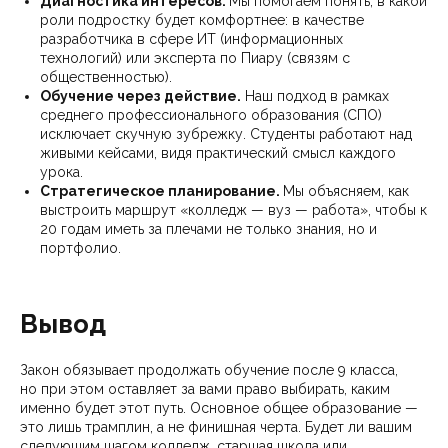
Диагностика интересов.
Мы помогаем понять, в какой
роли подростку будет комфортнее: в качестве
разработчика в сфере ИТ (информационных
технологий) или эксперта по Пиару (связям с
общественностью).
Обучение через действие.
Наш подход в рамках
среднего профессионального образования (СПО)
исключает скучную зубрежку. Студенты работают над
живыми кейсами, видя практический смысл каждого
урока.
Стратегическое планирование.
Мы объясняем, как
выстроить маршрут «колледж — вуз — работа», чтобы к
20 годам иметь за плечами не только знания, но и
портфолио.
Вывод
Закон обязывает продолжать обучение после 9 класса,
но при этом оставляет за вами право выбирать, каким
именно будет этот путь. Основное общее образование —
это лишь трамплин, а не финишная черта. Будет ли вашим
следующим шагом колледж, старшая школа или