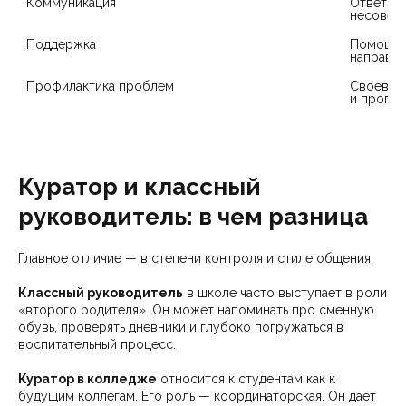
Коммуникация
Ответы н
несоверш
Поддержка
Помощь в
направле
Профилактика проблем
Своеврем
и прогул
Куратор и классный
руководитель: в чем разница
Главное отличие — в степени контроля и стиле общения.
Классный руководитель
в школе часто выступает в роли
«второго родителя». Он может напоминать про сменную
обувь, проверять дневники и глубоко погружаться в
воспитательный процесс.
Куратор в колледже
относится к студентам как к
будущим коллегам. Его роль — координаторская. Он дает